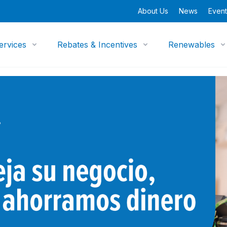
About Us
News
Event
ervices
Rebates & Incentives
Renewables