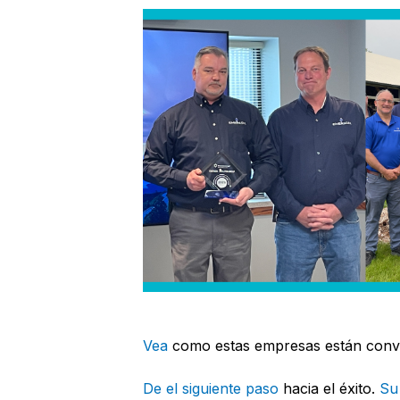
Vea
como estas empresas están convir
De el siguiente paso
hacia el éxito.
Su