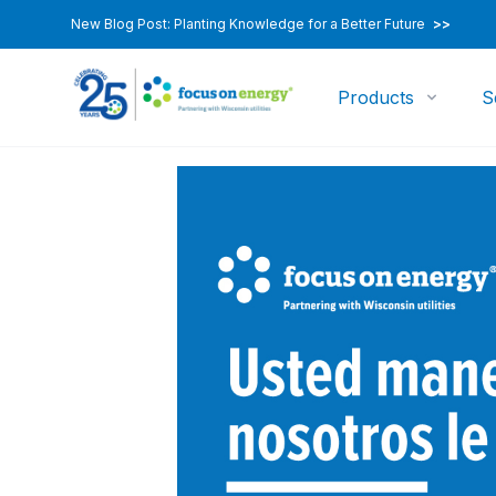
New Blog Post: Planting Knowledge for a Better Future
>>
Products
S